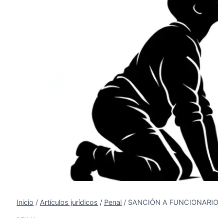
Inicio
/
Artículos jurídicos
/
Penal
/
SANCIÓN A FUNCIONARIO