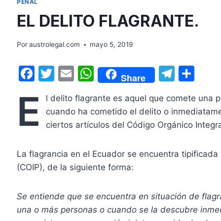
PENAL
EL DELITO FLAGRANTE.
Por
austrolegal.com
mayo 5, 2019
F
T
E
W
T
C
Share
a
w
m
h
el
o
E
l delito flagrante es aquel que comete una p
c
itt
ai
at
e
m
cuando ha cometido el delito o inmediatam
e
er
l
s
gr
p
ciertos artículos del Código Orgánico Integr
b
A
a
ar
o
p
m
tir
La flagrancia en el Ecuador se encuentra tipificada
o
p
(COIP), de la siguiente forma:
k
Se entiende que se encuentra en situación de flagr
una o más personas o cuando se la descubre inme